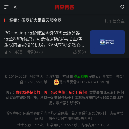



标签：俄罗斯大带宽云服务器
共 1 篇文章
PQHosting-低价便宜海外VPS云服务器，
低至8.5折优惠，可选俄罗斯/罗马尼亚/等
版权内容宽松的机房，KVM虚拟化1核心1G
内存1Gbps带宽不限流量低至3.2欧元/月
VPS优惠
阅读(1478)
赞(
2
)


© 2019-2026
阿森博客
网站地图
| 本站由
冰云互联
提供云计算服务 |
豫ICP
备2025135810号-1
|
豫公网安备 41132402411697号
切记：
数据就是站长的一切！务必 备份！备份！备份！
重要事情说三遍！任何
商家都有跑路的可能，所以一定要记住备份！本站所发布内容只起综合对比作
用，非推荐引导行为
版权声明：阿森博客部分内容均来自网络，若无意侵犯到您的权利，请及时联
系我们，将在72小时内删除相关内容！
请求次数：42 次，加载用时：0.227 秒，内存占用：5.06 MB