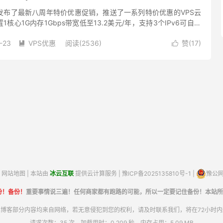
e商家发布了最新八周年特价优惠促销，推送了一系列特价优惠的VPS云
核心1G内存1Gbps带宽低至13.2美元/年，支持3个IPv6可自行
美国洛杉矶DC1和DC2可供选择，有需要...
-23
VPS优惠
阅读(2536)
赞(
17
)


网站地图
| 本站由
冰云互联
提供云计算服务 |
豫ICP备2025135810号-1
|
豫公网安
份！备份！
重要事情说三遍！任何商家都有跑路的可能，所以一定要记住备份！本站所
博客部分内容均来自网络，若无意侵犯到您的权利，请及时联系我们，将在72小时
请求次数：35 次，加载用时：0.209 秒，内存占用：5.09 MB