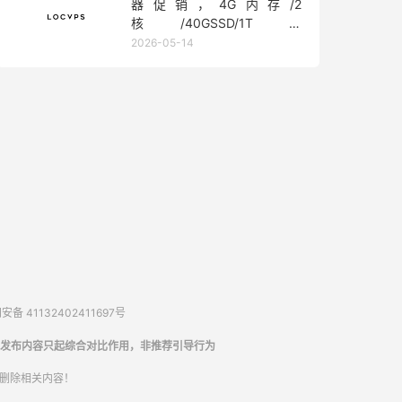
器促销，4G内存/2
核/40GSSD/1T流
量/450Mbps带宽，低至36元/
2026-05-14
月
备 41132402411697号
发布内容只起综合对比作用，非推荐引导行为
内删除相关内容！