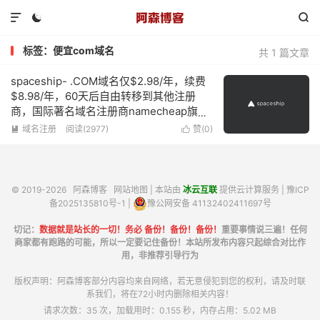



标签：便宜com域名
共 1 篇文章
spaceship- .COM域名仅$2.98/年，续费
$8.98/年，60天后自由转移到其他注册
商，国际著名域名注册商namecheap旗下
的子品牌
域名注册
阅读(2977)
赞(
0
)


© 2019-2026
阿森博客
网站地图
| 本站由
冰云互联
提供云计算服务 |
豫ICP
备2025135810号-1
|
豫公网安备 41132402411697号
切记：
数据就是站长的一切！务必 备份！备份！备份！
重要事情说三遍！任何
商家都有跑路的可能，所以一定要记住备份！本站所发布内容只起综合对比作
用，非推荐引导行为
版权声明：阿森博客部分内容均来自网络，若无意侵犯到您的权利，请及时联
系我们，将在72小时内删除相关内容！
请求次数：35 次，加载用时：0.155 秒，内存占用：5.02 MB