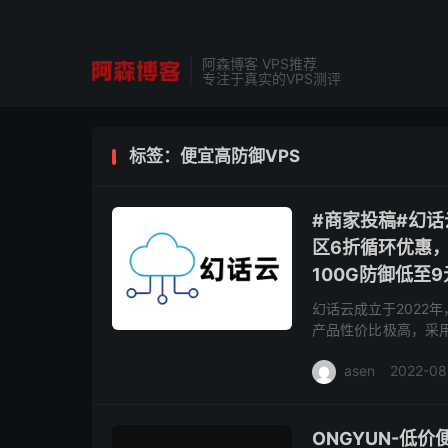
阿森博客 VPS推荐
专注于真实的VPS测评
标签：便宜高防御VPS
#商家投稿#幻话
区6折循环优惠，
100G防御低至9
幻话云成立于2022
产品性价比极高，采用
日-9月10日开启幻忆
asen
2022-08
ONGYUN-低