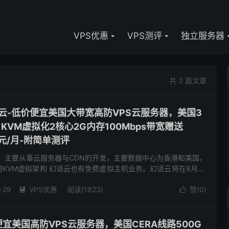
VPS优惠
VPS测评
独立服务器
共 3 篇文章
云-低价便宜美国大带宽高防VPS云服务器，美国3
KVM虚拟化2核心2G内存100Mbps带宽赠送
元/月-附简单测评
年，主要从事云服务器与CDN的开发，主要数据中心为香港和美国，
KVM虚拟架构 幻话云也有免费虚拟主机业务。幻话云将在8月26
工作室成立2周年+开学季促销+中秋节活动+教师节活动，...
-29
VPS优惠
阅读(1823)
赞(
0
)


价便宜美国高防VPS云服务器，美国CERA线路500G