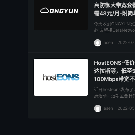
高防御大带宽套餐
需48元/月-附
今天收到ONGYUN发
心 去程接CeraNet
路 带有少量CN2，去
asen
2022-07
HostEONS-
达拉斯等，低至5折
100Mbps带宽
近日hosteons发
惠活动，近期主要针对
活动，对openVZ不
asen
2022-05