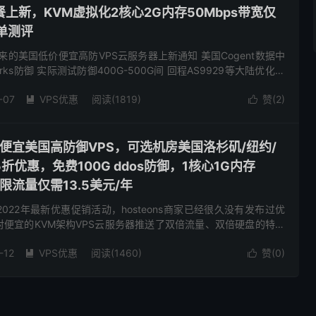
上新，KVM虚拟化2核心2G内存50Mbps带宽仅
简单测评
来的美国低价便宜高防VPS云服务器上新通知 美国Cogent数据中
works防御 实际测试防御400G-500G间 回程AS9929等大陆优化线
程防御线路 顺便给开了台给你...
-07
VPS优惠
阅读(1819)
赞(
2
)


低价便宜美国高防御VPS，可选机房美国洛杉矶/纽约/
优惠，免费100G ddos防御，1核心1G内存
不限流量仅需13.5美元/年
布了2022年最新优惠促销活动，hosteons商家已经很久没有发布过优
便宜的KVM架构VPS云服务器推送了双倍流量、双倍硬盘的特惠
限流量VPS云服务器推送最新5折优惠码，均免...
-12
VPS优惠
阅读(1460)
赞(
0
)

