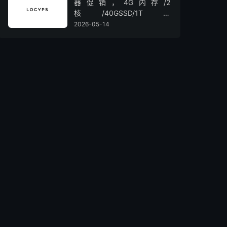
器促销，4G内存/2
核/40GSSD/1T流
量/450Mbps带宽，低至36元/
2026-05-14
月