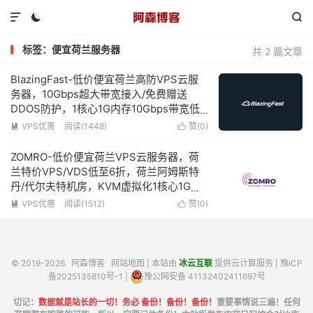



标签：便宜荷兰服务器
共 2 篇文章
BlazingFast-低价便宜荷兰高防VPS云服
务器，10Gbps超大带宽接入/免费赠送
DDOS防护，1核心1G内存10Gbps带宽低
至5欧元/月
VPS优惠
阅读(1448)
赞(
0
)


ZOMRO-低价便宜荷兰VPS云服务器，荷
兰特价VPS/VDS低至6折，荷兰阿姆斯特
丹/代尔夫特机房，KVM虚拟化1核心1G内
存250Mbps带宽不限流量低至3.3欧元/月
VPS优惠
阅读(1512)
赞(
0
)


© 2019-2026
阿森博客
网站地图
| 本站由
冰云互联
提供云计算服务 |
豫ICP
备2025135810号-1
|
豫公网安备 41132402411697号
切记：
数据就是站长的一切！务必 备份！备份！备份！
重要事情说三遍！任何