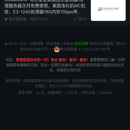
理服务器次月免费使用，美国洛杉矶MC机
房，E3-1240处理器16G内存1Gbps带
宽/100Mbps带宽不限流量仅需68美元/月
独立服务器
阅读(1236)
赞(
0
)


© 2019-2026
阿森博客
网站地图
| 本站由
冰云互联
提供云计算服务 |
豫ICP
备2025135810号-1
|
豫公网安备 41132402411697号
切记：
数据就是站长的一切！务必 备份！备份！备份！
重要事情说三遍！任何
商家都有跑路的可能，所以一定要记住备份！本站所发布内容只起综合对比作
用，非推荐引导行为
版权声明：阿森博客部分内容均来自网络，若无意侵犯到您的权利，请及时联
系我们，将在72小时内删除相关内容！
请求次数：35 次，加载用时：0.181 秒，内存占用：5.26 MB