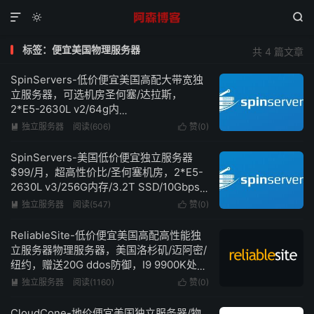



标签：便宜美国物理服务器
共 4 篇文章
SpinServers-低价便宜美国高配大带宽独
立服务器，可选机房圣何塞/达拉斯，
2*E5-2630L v2/64g内
存/1.6TSSD/10Gbps超大带宽低至$89/月
独立服务器
阅读(606)
赞(
0
)


SpinServers-美国低价便宜独立服务器
$99/月，超高性价比/圣何塞机房，2*E5-
2630L v3/256G内存/3.2T SSD/10Gbps
超大带宽
独立服务器
阅读(547)
赞(
0
)


ReliableSite-低价便宜美国高配高性能独
立服务器物理服务器，美国洛杉矶/迈阿密/
纽约，赠送20G ddos防御，I9 9900K处理
器12G内存1Gbps带宽不限流量仅需109美
独立服务器
阅读(1160)
赞(
0
)


元/月
CloudCone-地价便宜美国独立服务器/物