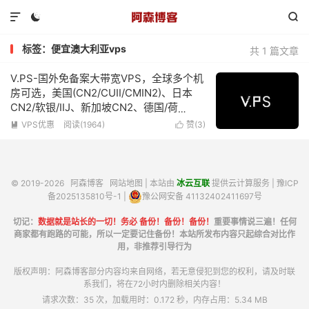



标签：便宜澳大利亚vps
共 1 篇文章
V.PS-国外免备案大带宽VPS，全球多个机
房可选，美国(CN2/CUII/CMIN2)、日本
CN2/软银/IIJ、新加坡CN2、德国/荷
兰/CN2+CUII、英国CUII，特价优惠低至
VPS优惠
阅读(1964)
赞(
3
)


€6.95/月
© 2019-2026
阿森博客
网站地图
| 本站由
冰云互联
提供云计算服务 |
豫ICP
备2025135810号-1
|
豫公网安备 41132402411697号
切记：
数据就是站长的一切！务必 备份！备份！备份！
重要事情说三遍！任何
商家都有跑路的可能，所以一定要记住备份！本站所发布内容只起综合对比作
用，非推荐引导行为
版权声明：阿森博客部分内容均来自网络，若无意侵犯到您的权利，请及时联
系我们，将在72小时内删除相关内容！
请求次数：35 次，加载用时：0.172 秒，内存占用：5.34 MB