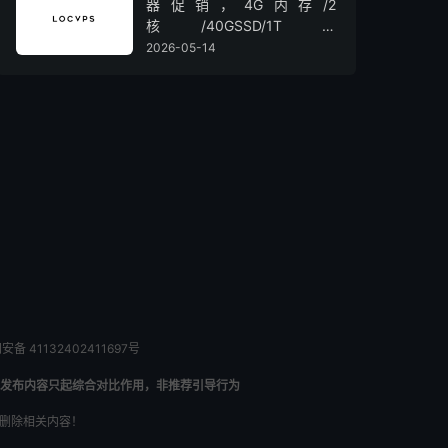
器促销，4G内存/2
核/40GSSD/1T流
量/450Mbps带宽，低至36元/
2026-05-14
月
备 41132402411697号
发布内容只起综合对比作用，非推荐引导行为
内删除相关内容！