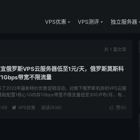
VPS优惠
VPS测评
独立服务器
共 1 篇文章
低价便宜俄罗斯VPS云服务器低至1元/天，俄罗斯莫斯科
1Gbps带宽不限流量
发布了2023年最新特价优惠促销活动，对旗下俄罗斯机房的VPS云服
础配置1核心1G内存1Gbps带宽不限流量低至300卢布/月，有需
务器、国外VPS云服务器的朋友可以关注一下。...
-09
VPS优惠
阅读(938)
赞(
0
)

