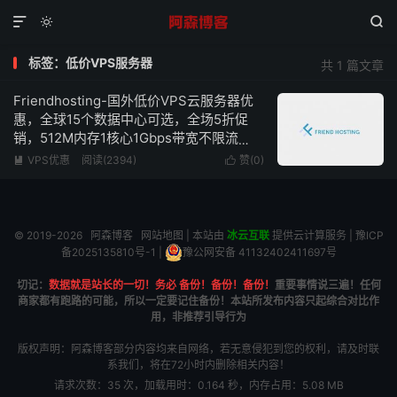



标签：低价VPS服务器
共 1 篇文章
Friendhosting-国外低价VPS云服务器优
惠，全球15个数据中心可选，全场5折促
销，512M内存1核心1Gbps带宽不限流
量，低至€1.74/月
VPS优惠
阅读(2394)
赞(
0
)


© 2019-2026
阿森博客
网站地图
| 本站由
冰云互联
提供云计算服务 |
豫ICP
备2025135810号-1
|
豫公网安备 41132402411697号
切记：
数据就是站长的一切！务必 备份！备份！备份！
重要事情说三遍！任何
商家都有跑路的可能，所以一定要记住备份！本站所发布内容只起综合对比作
用，非推荐引导行为
版权声明：阿森博客部分内容均来自网络，若无意侵犯到您的权利，请及时联
系我们，将在72小时内删除相关内容！
请求次数：35 次，加载用时：0.164 秒，内存占用：5.08 MB