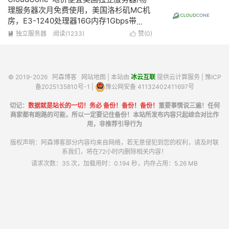
理服务器次月免费使用，美国洛杉矶MC机
房，E3-1240处理器16G内存1Gbps带
宽/100Mbps带宽不限流量仅需68美元/月
独立服务器
阅读(1233)
赞(
0
)


© 2019-2026
阿森博客
网站地图
| 本站由
冰云互联
提供云计算服务 |
豫ICP
备2025135810号-1
|
豫公网安备 41132402411697号
切记：
数据就是站长的一切！务必 备份！备份！备份！
重要事情说三遍！任何
商家都有跑路的可能，所以一定要记住备份！本站所发布内容只起综合对比作
用，非推荐引导行为
版权声明：阿森博客部分内容均来自网络，若无意侵犯到您的权利，请及时联
系我们，将在72小时内删除相关内容！
请求次数：35 次，加载用时：0.194 秒，内存占用：5.26 MB