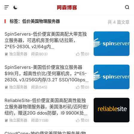



标签：低价美国物理服务器
共 4 篇文章
SpinServers-低价便宜美国高配大带宽独
立服务器，可选机房圣何塞/达拉斯，
2*E5-2630L v2/64g内
存/1.6TSSD/10Gbps超大带宽低至$89/月
独立服务器
阅读(603)
赞(
0
)


SpinServers-美国低价便宜独立服务器
$99/月，超高性价比/圣何塞机房，2*E5-
2630L v3/256G内存/3.2T SSD/10Gbps
超大带宽
独立服务器
阅读(545)
赞(
0
)


ReliableSite-低价便宜美国高配高性能独
立服务器物理服务器，美国洛杉矶/迈阿密/
纽约，赠送20G ddos防御，I9 9900K处理
器12G内存1Gbps带宽不限流量仅需109美
独立服务器
阅读(1158)
赞(
0
)


元/月
CloudCone-地价便宜美国独立服务器/物