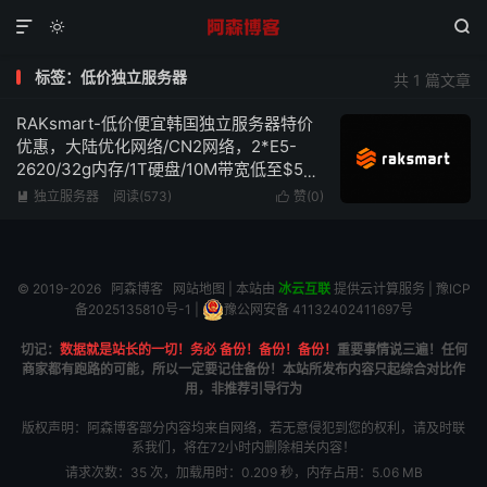



标签：低价独立服务器
共 1 篇文章
RAKsmart-低价便宜韩国独立服务器特价
优惠，大陆优化网络/CN2网络，2*E5-
2620/32g内存/1T硬盘/10M带宽低至$59/
月
独立服务器
阅读(573)
赞(
0
)


© 2019-2026
阿森博客
网站地图
| 本站由
冰云互联
提供云计算服务 |
豫ICP
备2025135810号-1
|
豫公网安备 41132402411697号
切记：
数据就是站长的一切！务必 备份！备份！备份！
重要事情说三遍！任何
商家都有跑路的可能，所以一定要记住备份！本站所发布内容只起综合对比作
用，非推荐引导行为
版权声明：阿森博客部分内容均来自网络，若无意侵犯到您的权利，请及时联
系我们，将在72小时内删除相关内容！
请求次数：35 次，加载用时：0.209 秒，内存占用：5.06 MB