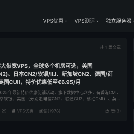
VPS优惠
VPS测评
独立服务器
共 1 篇文章
备案大带宽VPS，全球多个机房可选，美国
CMIN2)、日本CN2/软银/IIJ、新加坡CN2、德国/荷
、英国CUII，特价优惠低至€6.95/月
了2025年最新特价优惠促销活动，旗下数据中心众多，有香港CMI、
东京软银、美国（分别走电信CN2、联通CU2、移动CMI）、英国
CU2(as9929)、荷兰双高端(联通走...
-29
VPS优惠
阅读(1978)
赞(
3
)

