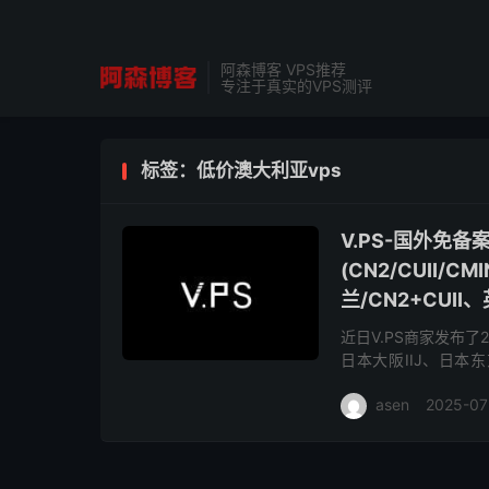
阿森博客 VPS推荐
专注于真实的VPS测评
标签：低价澳大利亚vps
V.PS-国外免
(CN2/CUII/
兰/CN2+CUII
近日V.PS商家发布
日本大阪IIJ、日本
CU2(as9929)、德国
asen
2025-07