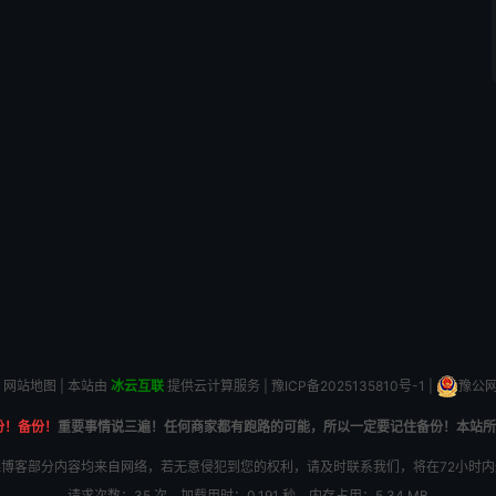
网站地图
| 本站由
冰云互联
提供云计算服务 |
豫ICP备2025135810号-1
|
豫公网安
份！备份！
重要事情说三遍！任何商家都有跑路的可能，所以一定要记住备份！本站所
博客部分内容均来自网络，若无意侵犯到您的权利，请及时联系我们，将在72小时
请求次数：35 次，加载用时：0.191 秒，内存占用：5.34 MB