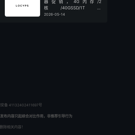
器促销，4G内存/2
核/40GSSD/1T流
量/450Mbps带宽，低至36元/
2026-05-14
月
备 41132402411697号
发布内容只起综合对比作用，非推荐引导行为
内删除相关内容！