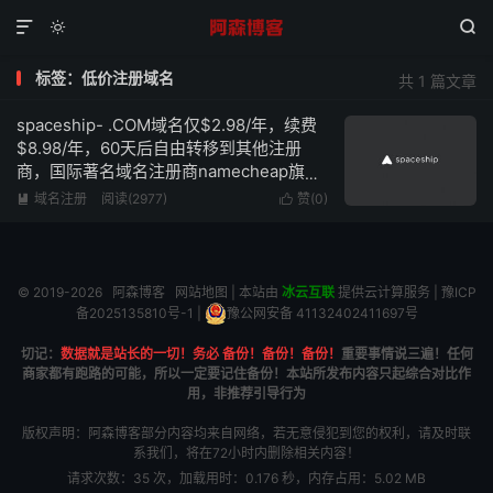



标签：低价注册域名
共 1 篇文章
spaceship- .COM域名仅$2.98/年，续费
$8.98/年，60天后自由转移到其他注册
商，国际著名域名注册商namecheap旗下
的子品牌
域名注册
阅读(2977)
赞(
0
)


© 2019-2026
阿森博客
网站地图
| 本站由
冰云互联
提供云计算服务 |
豫ICP
备2025135810号-1
|
豫公网安备 41132402411697号
切记：
数据就是站长的一切！务必 备份！备份！备份！
重要事情说三遍！任何
商家都有跑路的可能，所以一定要记住备份！本站所发布内容只起综合对比作
用，非推荐引导行为
版权声明：阿森博客部分内容均来自网络，若无意侵犯到您的权利，请及时联
系我们，将在72小时内删除相关内容！
请求次数：35 次，加载用时：0.176 秒，内存占用：5.02 MB