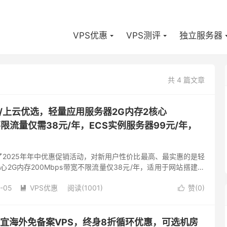
VPS优惠
VPS测评
独立服务器
共 4 篇文章
/上云优选，轻量应用服务器2G内存2核心
不限流量仅需38元/年，ECS实例服务器99元/年，
2025年年中优惠促销活动，对新用户性价比最高、最实惠的是轻
心2G内存200Mbps带宽不限流量仅38元/年，适用于网站搭建、
电商独立站等，此外还含有ECS 经济型e实例云服务器...
-05
VPS优惠
阅读(1001)
赞(
0
)


价便宜海外免备案VPS，终身8折循环优惠，可选机房