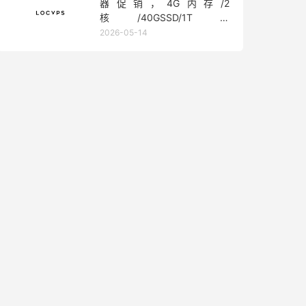
器促销，4G内存/2
核/40GSSD/1T流
量/450Mbps带宽，低至36元/
2026-05-14
月