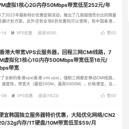
M虚拟1核心2G内存50Mbps带宽低至252元/年
发布了2023年最新特价优惠促销活动，推出了几款超值性价比的限量
服务器计划方案，此外还有全场8折优惠码可以使用，有中国香港葵
等数据中心可供选择，基础配置1核心2G内存50Mbps带...
-14
VPS优惠
阅读(606)
赞(
0
)


便宜香港大带宽VPS云服务器，回程三网CMI线路，7
虚拟化1核心1G内存500Mbps带宽低至18元/
bps带宽
了全新的香港vps(香港 cmi vps)，强制三网都走移动CMI线路，
低，速度快，带宽大（最低500M，最高5000M），价格便宜，当前
配也就是人民币17.7元左右一个月。...
-06
VPS优惠
阅读(1623)
赞(
0
)


-低价便宜韩国独立服务器特价优惠，大陆优化网络/CN2
20/32g内存/1T硬盘/10M带宽低至$59/月