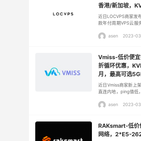
香港/新加坡，KV
近日LOCVPS商家
款年付周期VPS云
湾、大埔、云地和新加坡
asen
2023-03
Vmiss-低价
折循环优惠，KVM
月，最高可选5G
近日Vmiss商家新上架
直连内地，ping值
还有7折优惠，大致最低
asen
2023-03
RAKsmart
网络，2*E5-26