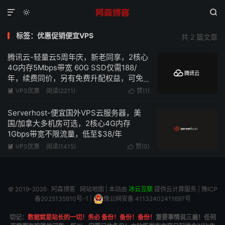



标签：优惠促销便宜VPS
共 2 篇文章
腾讯云-轻量云5周年庆，新老同享，2核心
4G内存5Mbps带宽 60G SSD仅需188/
年，续费同价，另有免费升配权益，可免
费升级为4核心4G内存
VPS优惠
阅读(2211)
赞(
1
)


Serverhost-便宜国外VPS云服务器，美
国/加拿大多机房可选，2核心4G内存
1Gbps带宽不限流量，低至$38/年
VPS优惠
阅读(1415)
赞(
0
)


© 2019-2026
阿森博客
网站地图
| 本站由
冰云互联
提供云计算服务 |
豫ICP
备2025135810号-1
|
豫公网安备 41132402411697号
切记：
数据就是站长的一切！务必 备份！备份！备份！
重要事情说三遍！任何