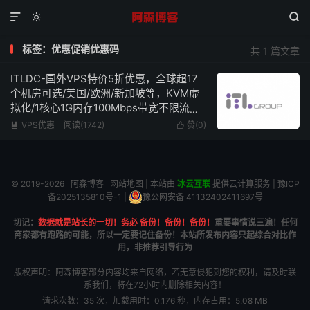



标签：优惠促销优惠码
共 1 篇文章
ITLDC-国外VPS特价5折优惠，全球超17
个机房可选/美国/欧洲/新加坡等，KVM虚
拟化/1核心1G内存100Mbps带宽不限流
量，低至€19/年
VPS优惠
阅读(1742)
赞(
0
)


© 2019-2026
阿森博客
网站地图
| 本站由
冰云互联
提供云计算服务 |
豫ICP
备2025135810号-1
|
豫公网安备 41132402411697号
切记：
数据就是站长的一切！务必 备份！备份！备份！
重要事情说三遍！任何
商家都有跑路的可能，所以一定要记住备份！本站所发布内容只起综合对比作
用，非推荐引导行为
版权声明：阿森博客部分内容均来自网络，若无意侵犯到您的权利，请及时联
系我们，将在72小时内删除相关内容！
请求次数：35 次，加载用时：0.176 秒，内存占用：5.08 MB