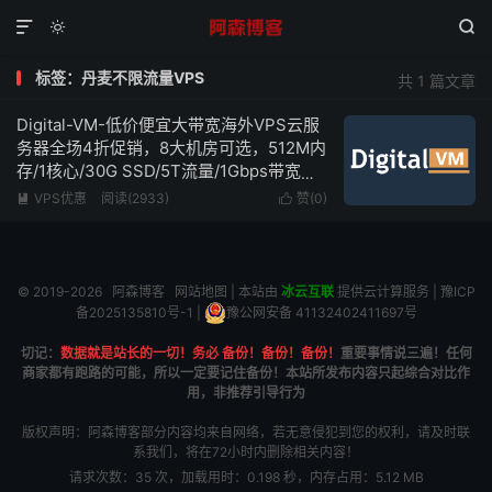



标签：丹麦不限流量VPS
共 1 篇文章
Digital-VM-低价便宜大带宽海外VPS云服
务器全场4折促销，8大机房可选，512M内
存/1核心/30G SSD/5T流量/1Gbps带宽，
低至$4/月起，最高10Gbps带宽不限流量
VPS优惠
阅读(2933)
赞(
0
)


© 2019-2026
阿森博客
网站地图
| 本站由
冰云互联
提供云计算服务 |
豫ICP
备2025135810号-1
|
豫公网安备 41132402411697号
切记：
数据就是站长的一切！务必 备份！备份！备份！
重要事情说三遍！任何
商家都有跑路的可能，所以一定要记住备份！本站所发布内容只起综合对比作
用，非推荐引导行为
版权声明：阿森博客部分内容均来自网络，若无意侵犯到您的权利，请及时联
系我们，将在72小时内删除相关内容！
请求次数：35 次，加载用时：0.198 秒，内存占用：5.12 MB