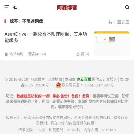



标签：不限速网盘
共 1 篇文章
AsenDrive-一款免费不限速网盘，实用功
能超多
站长福利
阅读(4069)
赞(
0
)


© 2019-2026
阿森博客
网站地图
| 本站由
冰云互联
提供云计算服务 |
豫ICP
备2025135810号-1
|
豫公网安备 41132402411697号
切记：
数据就是站长的一切！务必 备份！备份！备份！
重要事情说三遍！任何
商家都有跑路的可能，所以一定要记住备份！本站所发布内容只起综合对比作
用，非推荐引导行为
版权声明：阿森博客部分内容均来自网络，若无意侵犯到您的权利，请及时联
系我们，将在72小时内删除相关内容！
请求次数：35 次，加载用时：0.165 秒，内存占用：5.02 MB