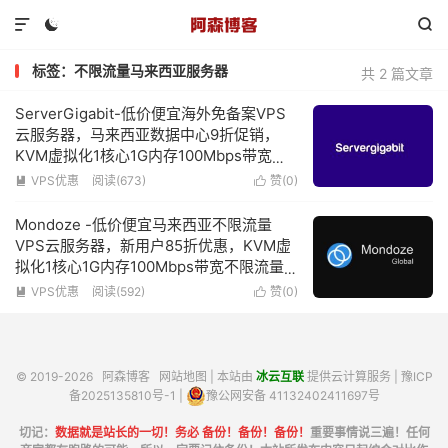



标签：不限流量马来西亚服务器
共 2 篇文章
ServerGigabit-低价便宜海外免备案VPS
云服务器，马来西亚数据中心9折促销，
KVM虚拟化1核心1G内存100Mbps带宽不
限流量$8.6/月
VPS优惠
阅读(673)
赞(
0
)


Mondoze -低价便宜马来西亚不限流量
VPS云服务器，新用户85折优惠，KVM虚
拟化1核心1G内存100Mbps带宽不限流量
低至$9.85/月
VPS优惠
阅读(592)
赞(
0
)


© 2019-2026
阿森博客
网站地图
| 本站由
冰云互联
提供云计算服务 |
豫ICP
备2025135810号-1
|
豫公网安备 41132402411697号
切记：
数据就是站长的一切！务必 备份！备份！备份！
重要事情说三遍！任何