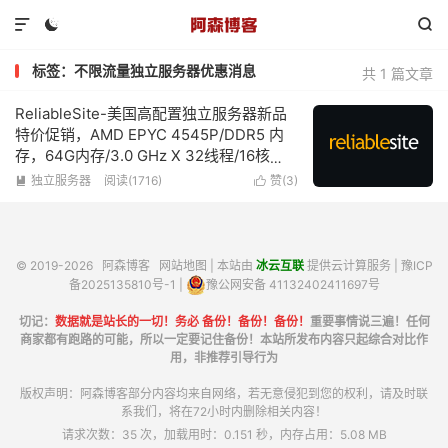



标签：不限流量独立服务器优惠消息
共 1 篇文章
ReliableSite-美国高配置独立服务器新品
特价促销，AMD EPYC 4545P/DDR5 内
存，64G内存/3.0 GHz X 32线程/16核
心/1TB NVMe、1Gbps带宽不限流量低至
独立服务器
阅读(1716)
赞(
3
)


$99/月
© 2019-2026
阿森博客
网站地图
| 本站由
冰云互联
提供云计算服务 |
豫ICP
备2025135810号-1
|
豫公网安备 41132402411697号
切记：
数据就是站长的一切！务必 备份！备份！备份！
重要事情说三遍！任何
商家都有跑路的可能，所以一定要记住备份！本站所发布内容只起综合对比作
用，非推荐引导行为
版权声明：阿森博客部分内容均来自网络，若无意侵犯到您的权利，请及时联
系我们，将在72小时内删除相关内容！
请求次数：35 次，加载用时：0.151 秒，内存占用：5.08 MB