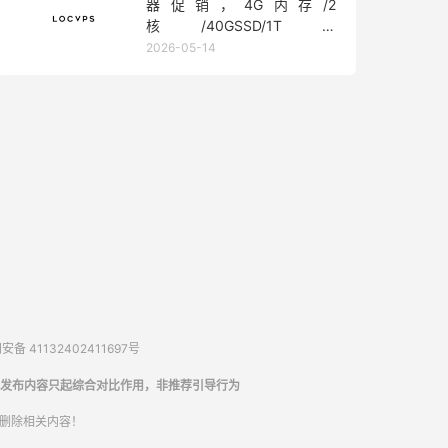
器促销，4G内存/2
核/40GSSD/1T流
量/450Mbps带宽，低至36元/
2026-05-14
月
备 41132402411697号
发布内容只起综合对比作用，非推荐引导行为
内删除相关内容！