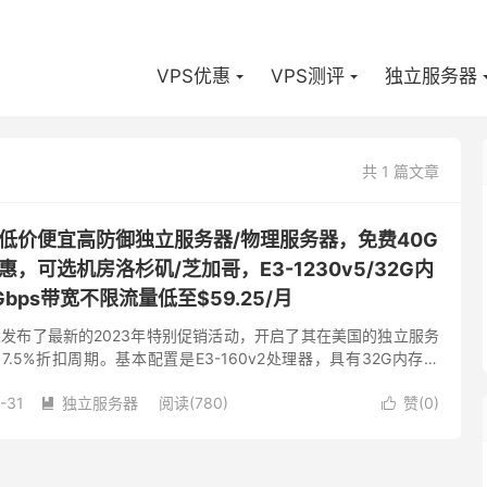
VPS优惠
VPS测评
独立服务器
共 1 篇文章
-国外低价便宜高防御独立服务器/物理服务器，免费40G
惠，可选机房洛杉矶/芝加哥，E3-1230v5/32G内
1Gbps带宽不限流量低至$59.25/月
e商家发布了最新的2023年特别促销活动，开启了其在美国的独立服务
.5%折扣周期。基本配置是E3-160v2处理器，具有32G内存和
御免费，每月59.25美元。需要美国服务...
-31
独立服务器
阅读(780)
赞(
0
)

