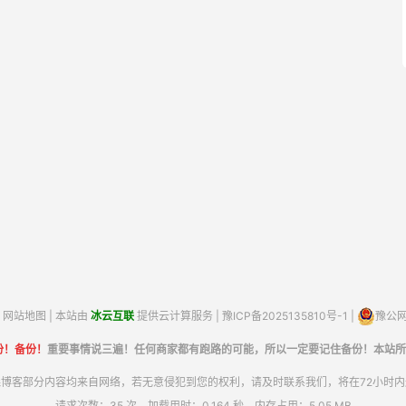
网站地图
| 本站由
冰云互联
提供云计算服务 |
豫ICP备2025135810号-1
|
豫公网安
份！备份！
重要事情说三遍！任何商家都有跑路的可能，所以一定要记住备份！本站所
博客部分内容均来自网络，若无意侵犯到您的权利，请及时联系我们，将在72小时
请求次数：35 次，加载用时：0.164 秒，内存占用：5.05 MB