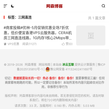



标签：三网直连
共 1 篇文章
#商家投稿#优林-5月促销优惠全场7折优
惠，低价便宜香港VPS云服务器，CERA机
房三网直连线路，1G内存1核心2Mbps带宽
不限流量，低至19元/月
VPS优惠
阅读(1127)
赞(
0
)


© 2019-2026
阿森博客
网站地图
| 本站由
冰云互联
提供云计算服务 |
豫ICP
备2025135810号-1
|
豫公网安备 41132402411697号
切记：
数据就是站长的一切！务必 备份！备份！备份！
重要事情说三遍！任何
商家都有跑路的可能，所以一定要记住备份！本站所发布内容只起综合对比作
用，非推荐引导行为
版权声明：阿森博客部分内容均来自网络，若无意侵犯到您的权利，请及时联
系我们，将在72小时内删除相关内容！
请求次数：33 次，加载用时：0.160 秒，内存占用：5.03 MB