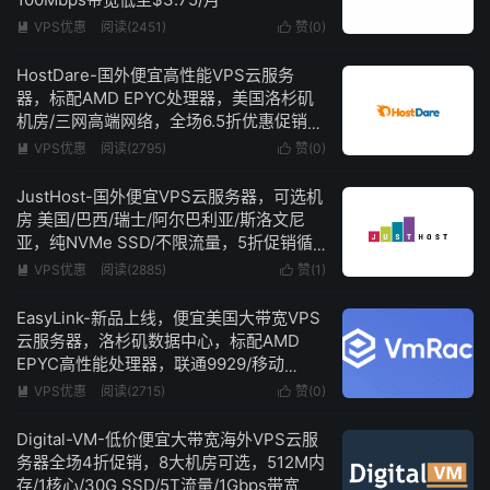
VPS优惠
阅读(2451)
赞(
0
)


HostDare-国外便宜高性能VPS云服务
器，标配AMD EPYC处理器，美国洛杉矶
机房/三网高端网络，全场6.5折优惠促销，
1.5G内存1核心100Mbps带宽低至$24/年
VPS优惠
阅读(2795)
赞(
0
)


JustHost-国外便宜VPS云服务器，可选机
房 美国/巴西/瑞士/阿尔巴利亚/斯洛文尼
亚，纯NVMe SSD/不限流量，5折促销循
环折扣，低至$2.34/月
VPS优惠
阅读(2885)
赞(
1
)


EasyLink-新品上线，便宜美国大带宽VPS
云服务器，洛杉矶数据中心，标配AMD
EPYC高性能处理器，联通9929/移动
CMIN2高端线路，可免费更换2次IP，低至
VPS优惠
阅读(2715)
赞(
0
)


$5/月起
Digital-VM-低价便宜大带宽海外VPS云服
务器全场4折促销，8大机房可选，512M内
存/1核心/30G SSD/5T流量/1Gbps带宽，