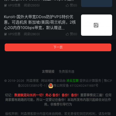
低至$4/月起，最高10Gbps带宽不限流量
VPS优惠
阅读(2935)
赞(
0
)


Kuroit-国外大带宽DDos防护VPS特价优
惠，可选机房 新加坡/美国/荷兰机房，2核
心2G内存10Gbps带宽，默认赠送
160Gbps+ DDOS防护，低至$3/月
VPS优惠
阅读(2803)
赞(
0
)


下一页
友情链接
免费服务器
© 2019-2026
阿森博客
网站地图
| 本站由
冰云互联
提供云计算服务 |
豫ICP
备2025135810号-1
|
豫公网安备 41132402411697号
切记：
数据就是站长的一切！务必 备份！备份！备份！
重要事情说三遍！任何
商家都有跑路的可能，所以一定要记住备份！本站所发布内容只起综合对比作
用，非推荐引导行为
版权声明：阿森博客部分内容均来自网络，若无意侵犯到您的权利，请及时联