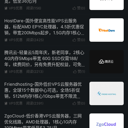
宽，低至36元/月
VPS优惠
阅读(156)
赞(
0
)


HostDare-国外便宜高性能VPS云服务
器，标配AMD EPYC处理器，4.5折优惠促
销，带宽200Mbps起步，1.5G内存1核心低
至$12.6/年
VPS优惠
阅读(2425)
赞(
0
)


腾讯云-轻量云5周年庆，新老同享，2核心
4G内存5Mbps带宽 60G SSD仅需188/
年，续费同价，另有免费升配权益，可免
费升级为4核心4G内存
VPS优惠
阅读(2213)
赞(
1
)


Friendhosting-国外低价VPS云服务器优
惠，全球15个数据中心可选，全场5折促
销，512M内存1核心1Gbps带宽不限流
量，低至€1.74/月
VPS优惠
阅读(2391)
赞(
0
)


ZgoCloud-低价香港VPS云服务器，三网
优化线路，AMD处理器，1核心1G内存
100Mbps带宽低至$3.75/月